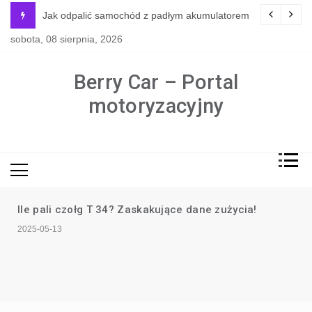
Skip
y jest naprawdę potrzebne?
Jak odpalić samochód z padłym akumulatorem
to
sobota, 08 sierpnia, 2026
content
Berry Car – Portal
motoryzacyjny
Ile pali czołg T 34? Zaskakujące dane zużycia!
2025-05-13