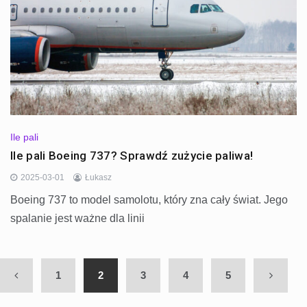
Ile pali
Ile pali Boeing 737? Sprawdź zużycie paliwa!
2025-03-01
Łukasz
Boeing 737 to model samolotu, który zna cały świat. Jego
spalanie jest ważne dla linii
1
2
3
4
5