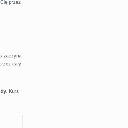
 Cię przez
e
es zaczyna
przez cały
zdy
. Kurs