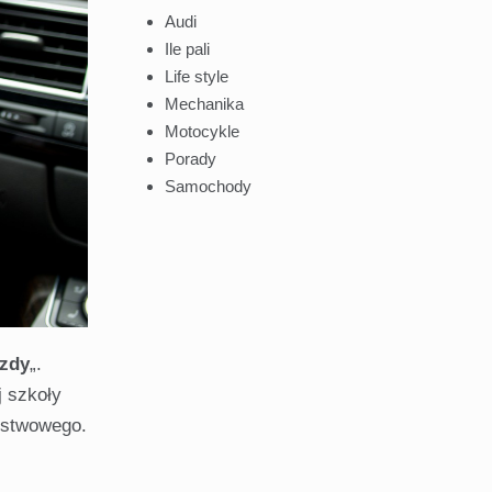
Audi
Ile pali
Life style
Mechanika
Motocykle
Porady
Samochody
azdy
„.
j szkoły
aństwowego.