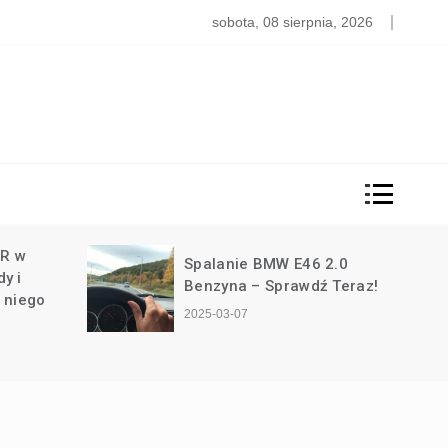
k Obliczyć Ubezpieczenie Auta? Proste Kalkulacje!
sobota, 08 sierpnia, 2026
6 2.0
Spalanie Silnika 2.0
dź Teraz!
Benzyna – Sprawdź Dane!
2025-03-07