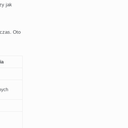
zy jak
 czas. Oto
ia
nych