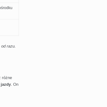
ośrodku
 od razu.
z różne
 jazdy
. On