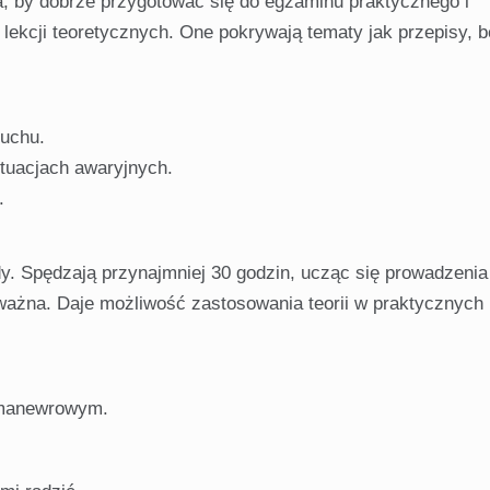
wa, by dobrze przygotować się do egzaminu praktycznego i
 lekcji teoretycznych. One pokrywają tematy jak przepisy, 
uchu.
ytuacjach awaryjnych.
.
y. Spędzają przynajmniej 30 godzin, ucząc się prowadzenia
 ważna. Daje możliwość zastosowania teorii w praktycznych
 manewrowym.