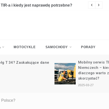
mulatorem
Ja
A
MOTOCYKLE
SAMOCHODY
PORADY
Mobilny serwis TIR w
Spalanie BMW E4
Niemczech – kiedy i
Benzyna – Spraw
dlaczego warto z niego
2025-03-07
skorzystać?
2025-03-27
w Polsce?