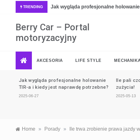
Skip
bne?
Jak odpalić samochód z padłym aku
TRENDING
to
content
Berry Car – Portal
motoryzacyjny
AKCESORIA
LIFE STYLE
MECHANIK
anie
Ile pali czołg T 34? Zaskakujące dane
ebne?
zużycia!
2025-05-13
Home
»
Porady
»
Ile trwa zrobienie prawa jazdy 