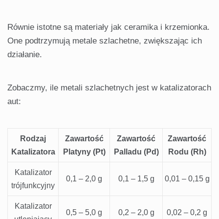
Równie istotne są materiały jak ceramika i krzemionka.
One podtrzymują metale szlachetne, zwiększając ich
działanie.
Zobaczmy, ile metali szlachetnych jest w katalizatorach
aut:
Rodzaj
Zawartość
Zawartość
Zawartość
Katalizatora
Platyny (Pt)
Palladu (Pd)
Rodu (Rh)
Katalizator
0,1 – 2,0 g
0,1 – 1,5 g
0,01 – 0,15 g
trójfunkcyjny
Katalizator
0,5 – 5,0 g
0,2 – 2,0 g
0,02 – 0,2 g