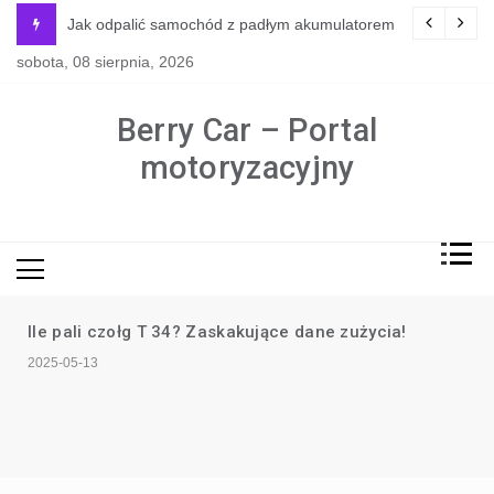
Skip
y jest naprawdę potrzebne?
Jak odpalić samochód z padłym akumulatorem
to
sobota, 08 sierpnia, 2026
content
Berry Car – Portal
motoryzacyjny
Ile pali czołg T 34? Zaskakujące dane zużycia!
2025-05-13