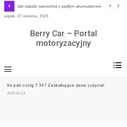
Skip
y jest naprawdę potrzebne?
Jak odpalić samochód z padłym akumulatorem
to
piątek, 07 sierpnia, 2026
content
Berry Car – Portal
motoryzacyjny
Ile pali czołg T 34? Zaskakujące dane zużycia!
2025-05-13