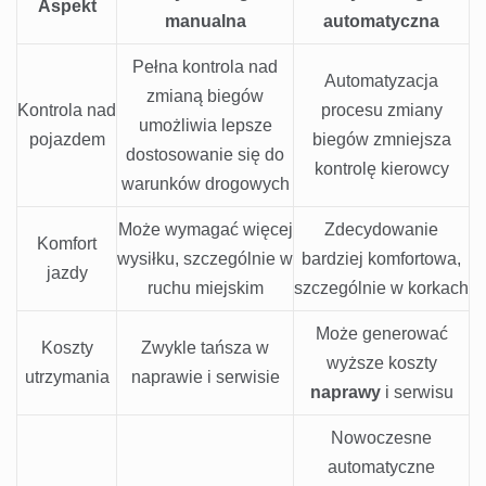
Aspekt
manualna
automatyczna
Pełna kontrola nad
Automatyzacja
zmianą biegów
Kontrola nad
procesu zmiany
umożliwia lepsze
pojazdem
biegów zmniejsza
dostosowanie się do
kontrolę kierowcy
warunków drogowych
Może wymagać więcej
Zdecydowanie
Komfort
wysiłku, szczególnie w
bardziej komfortowa,
jazdy
ruchu miejskim
szczególnie w korkach
Może generować
Koszty
Zwykle tańsza w
wyższe koszty
utrzymania
naprawie i serwisie
naprawy
i serwisu
Nowoczesne
automatyczne