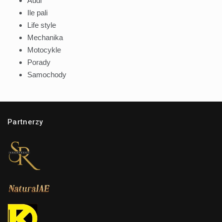
Audi
Ile pali
Life style
Mechanika
Motocykle
Porady
Samochody
Partnerzy