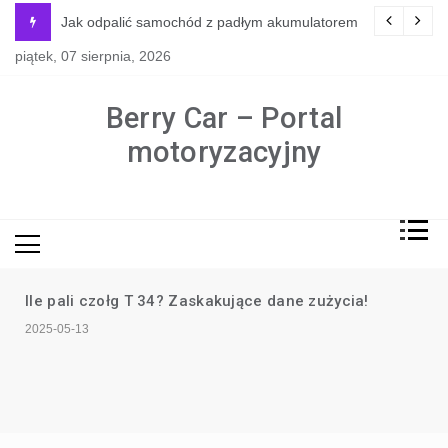
Skip
y jest naprawdę potrzebne?
Jak odpalić samochód z padłym akumulatorem
to
piątek, 07 sierpnia, 2026
content
Berry Car – Portal
motoryzacyjny
Ile pali czołg T 34? Zaskakujące dane zużycia!
2025-05-13