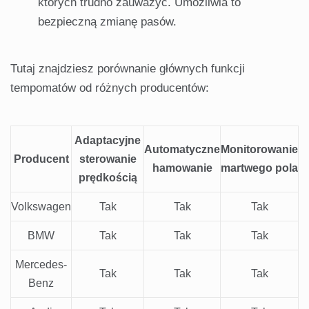
których trudno zauważyć. Umożliwia to
bezpieczną zmianę pasów.
Tutaj znajdziesz porównanie głównych funkcji
tempomatów od różnych producentów:
Adaptacyjne
Automatyczne
Monitorowanie
Producent
sterowanie
hamowanie
martwego pola
prędkością
Volkswagen
Tak
Tak
Tak
BMW
Tak
Tak
Tak
Mercedes-
Tak
Tak
Tak
Benz