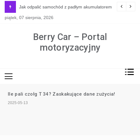
Skip
Jak Obliczyć Ubezpieczenie Auta? Proste Kalkulacje!
to
piątek, 07 sierpnia, 2026
content
Berry Car – Portal
motoryzacyjny
Mobilny serwis TIR w Niemczech –
kiedy i dlaczego warto z niego
skorzystać?
2025-03-27