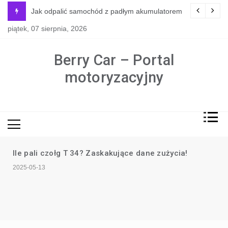
Skip
y jest naprawdę potrzebne?
Jak odpalić samochód z padłym akumulatorem
to
piątek, 07 sierpnia, 2026
content
Berry Car – Portal
motoryzacyjny
Ile pali czołg T 34? Zaskakujące dane zużycia!
2025-05-13