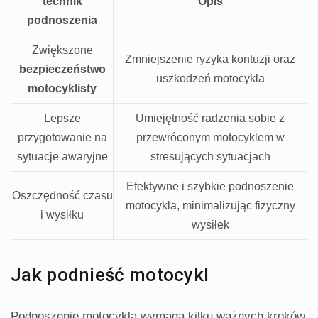
technik
Opis
podnoszenia
Zwiększone
Zmniejszenie ryzyka kontuzji oraz
bezpieczeństwo
uszkodzeń motocykla
motocyklisty
Lepsze
Umiejętność radzenia sobie z
przygotowanie na
przewróconym motocyklem w
sytuacje awaryjne
stresujących sytuacjach
Efektywne i szybkie podnoszenie
Oszczędność czasu
motocykla, minimalizując fizyczny
i wysiłku
wysiłek
Jak podnieść motocykl
Podnoszenie motocykla wymaga kilku ważnych kroków