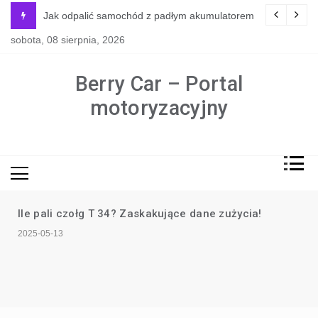
Skip
y jest naprawdę potrzebne?
Jak odpalić samochód z padłym akumulatorem
to
sobota, 08 sierpnia, 2026
content
Berry Car – Portal
motoryzacyjny
Ile pali czołg T 34? Zaskakujące dane zużycia!
2025-05-13