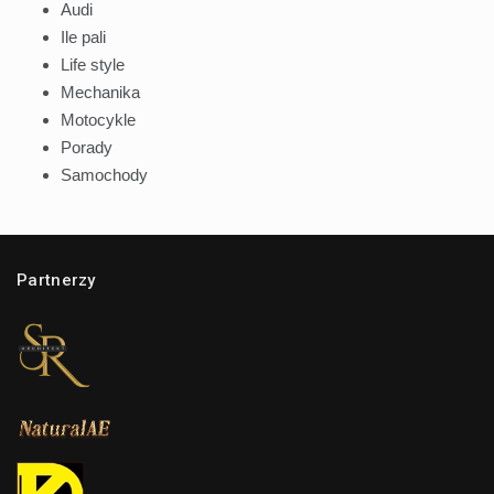
Audi
Ile pali
Life style
Mechanika
Motocykle
Porady
Samochody
Partnerzy