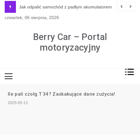
Skip
y jest naprawdę potrzebne?
Jak odpalić samochód z padłym akumulatorem
to
czwartek, 06 sierpnia, 2026
content
Berry Car – Portal
motoryzacyjny
Ile pali czołg T 34? Zaskakujące dane zużycia!
2025-05-13