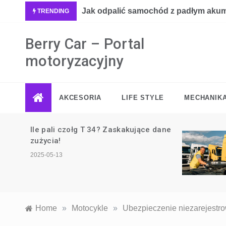
Skip
bne?
Jak odpalić samochód z padłym aku
TRENDING
to
content
Berry Car – Portal
motoryzacyjny
AKCESORIA
LIFE STYLE
MECHANIK
anie
Ile pali czołg T 34? Zaskakujące dane
ebne?
zużycia!
2025-05-13
Home
»
Motocykle
»
Ubezpieczenie niezarejestr