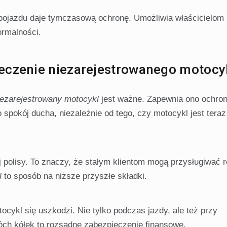
ojazdu daje tymczasową ochronę. Umożliwia właścicielom 
ormalności.
eczenie niezarejestrowanego motocy
iezarejestrowany motocykl
jest ważne. Zapewnia ono ochro
o spokój ducha, niezależnie od tego, czy motocykl jest tera
j polisy. To znaczy, że stałym klientom mogą przysługiwać 
l
to sposób na niższe przyszłe składki.
ocykl się uszkodzi. Nie tylko podczas jazdy, ale też przy
óch kółek to rozsądne zabezpieczenie finansowe.