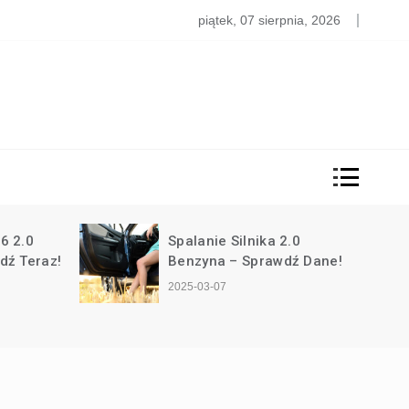
k Obliczyć Ubezpieczenie Auta? Proste Kalkulacje!
piątek, 07 sierpnia, 2026
6 2.0
Spalanie Silnika 2.0
dź Teraz!
Benzyna – Sprawdź Dane!
2025-03-07