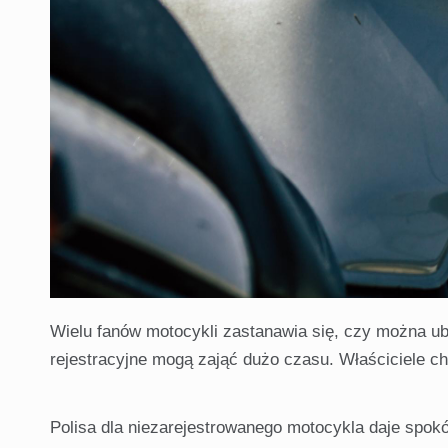
Wielu fanów motocykli zastanawia się, czy można ub
rejestracyjne mogą zająć dużo czasu. Właściciele c
Polisa dla niezarejestrowanego motocykla daje spo