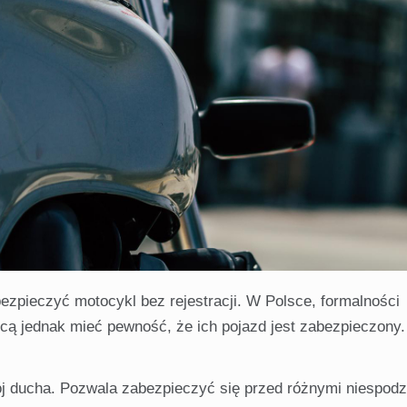
ezpieczyć motocykl bez rejestracji. W Polsce, formalności
hcą jednak mieć pewność, że ich pojazd jest zabezpieczony.
kój ducha. Pozwala zabezpieczyć się przed różnymi niespod