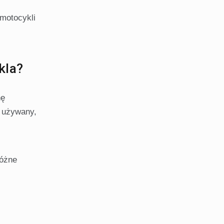
motocykli
kla?
nę
z używany,
różne