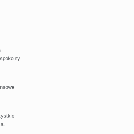
n
 spokojny
nansowe
zystkie
la.