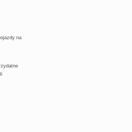
ojazdy na
rzydatne
li