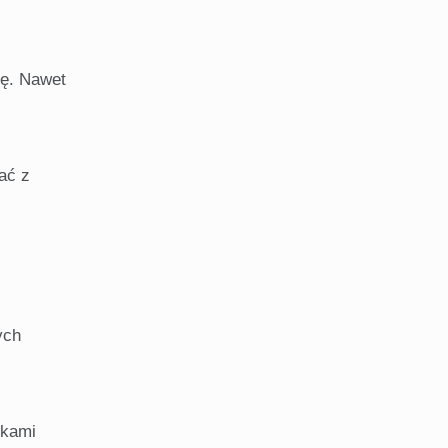
sę. Nawet
ać z
ych
tkami