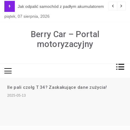
Skip
y jest naprawdę potrzebne?
Jak odpalić samochód z padłym akumulatorem
to
piątek, 07 sierpnia, 2026
content
Berry Car – Portal
motoryzacyjny
Ile pali czołg T 34? Zaskakujące dane zużycia!
2025-05-13